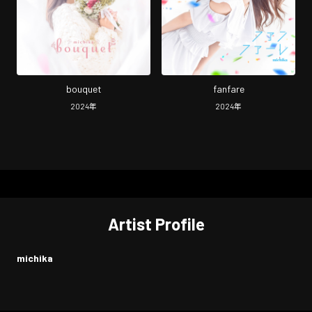
bouquet
fanfare
2024
年
2024
年
Artist Profile
michika