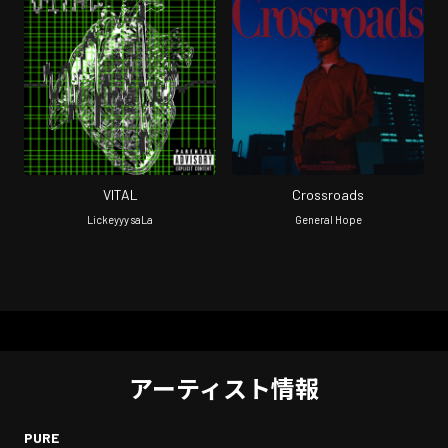
VITAL
Crossroads
Lickeyyy saLa
General Hope
アーティスト情報
PURE