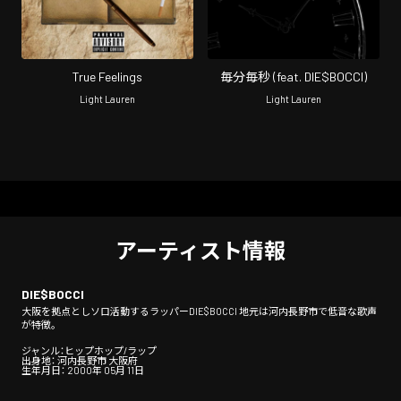
True Feelings
毎分毎秒 (feat. DIE$BOCCI)
Light Lauren
Light Lauren
アーティスト情報
DIE$BOCCI
大阪を拠点としソロ活動するラッパーDIE$BOCCI 地元は河内長野市で低音な歌声
が特徴。
ジャンル：ヒップホップ/ラップ
出身地： 河内長野市 大阪府
生年月日： 2000年 05月 11日