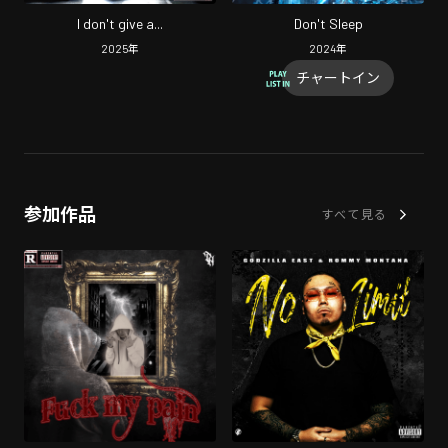
I don't give a...
Don't Sleep
2025
年
2024
年
チャートイン
参加作品
すべて見る