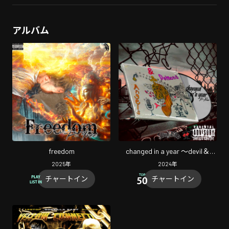
アルバム
freedom
changed in a year 〜devil＆
angel〜
2025
年
2024
年
チャートイン
チャートイン