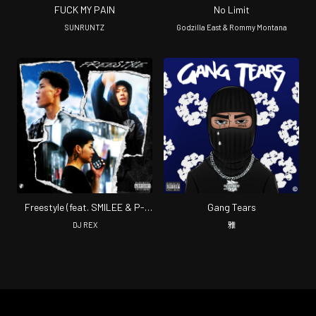
FUCK MY PAIN
No Limit
SUNRUNTZ
Godzilla East & Rommy Montana
Freestyle (feat. SMILEE & P-
Gang Tears
Free)
DJ REX
雅