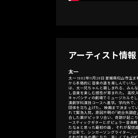
アーティスト情報
太一
太一 1992年11月28日 愛媛県松
から本格的に音楽の道を楽しんでいた。
は、太一兄ちゃんと親しまれる、みん
し音楽を楽しむ感性が育まれた。 高校
キャパシティの劇場でミュージカルそ
演劇学科演技コースへ進学。学内外で
団体を立ち上げた。 映画まで決まって
れて緊急入院。原因不明の「統合失調症
合した薬がピッタリ合い、奇跡が起こり
ースティックギターとポピュラー音楽教
たなぁと思った最初の曲 、それが配信
が出来て、シンガーソングライター、、
それが本当の夢になり、苦しくても必ず