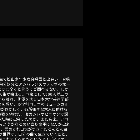
6年生で松山少年少女合唱団と出会い、合唱
の弟分妹分とアンバランスのノッポの太一
とほぼ全くと言うほど関わらない、しか
生が始まる。17歳にして500人以上の
から離れ、俳優を志し日本大学芸術学部
来を想い、多学科コラボのミュージカル
動がおかしく、各所様々な大人に助けら
挑戦を続けた。セカンドオピニオンで調
いた時に出会ったのが、また音楽。アコ
てみようかなと思い立ち簡単になんか出来
曲、認められ自信がつきまたどんどん曲
の世界で、自分の曲で生きていくこと、
生まれてくるのかというアイディアの