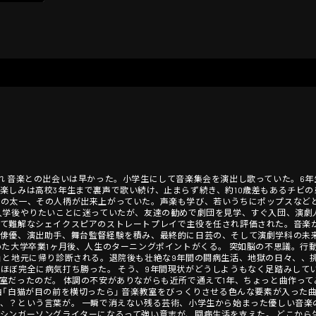
山市生まれ 音楽との出会いは早かった。小学生にして音楽集会を演出し歌っていた。
楽しみは高校3年生まで裏声で歌い続け、止まらず続き、約10歳差もあるチビ
なの太一、その人柄が出来上がっていた。声楽も学び、若いうちにポップスなど
入学後やりたいことに迷っていたが、友達の勧めで劇団を見学、すぐ入団、演劇人
して難解なシェイクスピアのストレートプレイで主役を任され評価された。音楽
、俳優、演出助手、舞台監督経験を積み、最終的に日芸の、そして演劇学科の未
いた大学卒業1ヶ月後、人生のターニングポイントがくる。 突如脳の不思議。行
」と地元に帰り診断される。退院後も壮絶な9年間の闘病生活、地獄の日々、、
ほぼ完全に病気打ち勝った。 そう、9年間現状がどうしようもなく足踏みして
室だったのだ。 体調の不安がありながらも近所で通えて1年、ちょっと曲作っ
曲「白猫が目の前を横切ったら」 音楽教室をびっくりさせる色んな要素が入った
、？という言葉が。 一瞬で消えない残る芸術、小学生から始まった優しい音楽
シンガーソングライターになるって強い意志が、闘病生活を支えた。 どこから