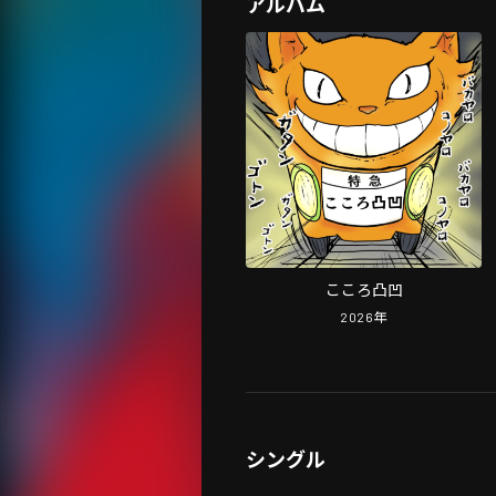
アルバム
こころ凸凹
2026
年
シングル