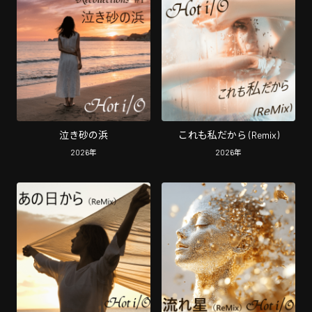
泣き砂の浜
これも私だから (Remix)
2026
年
2026
年