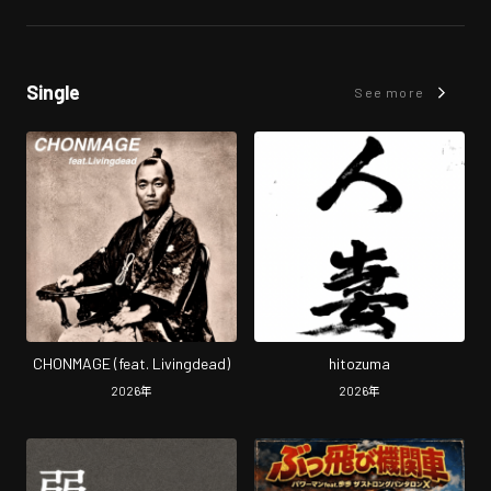
Single
See more
CHONMAGE (feat. Livingdead)
hitozuma
2026
年
2026
年