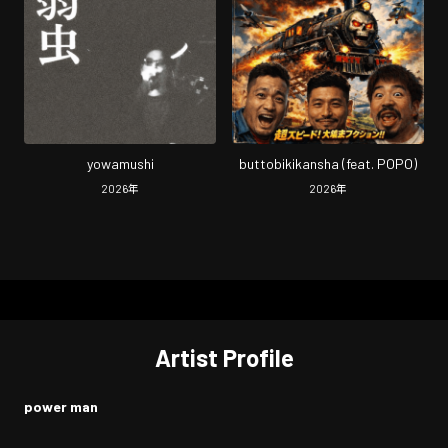
yowamushi
buttobikikansha (feat. POPO)
2026
年
2026
年
Artist Profile
power man