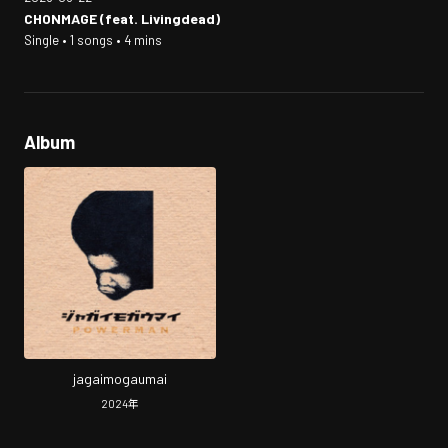
CHONMAGE (feat. Livingdead)
Single • 1 songs • 4 mins
Album
jagaimogaumai
2024
年