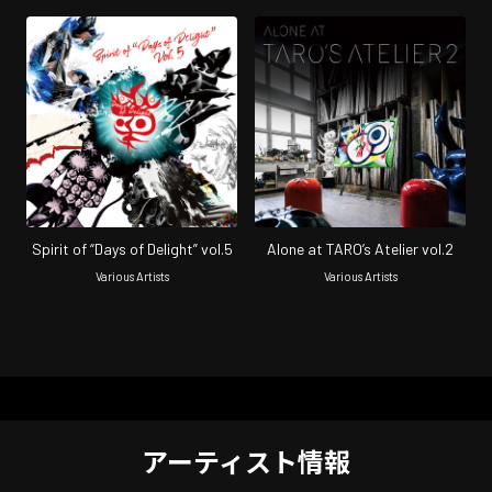
Spirit of “Days of Delight” vol.5
Alone at TARO’s Atelier vol.2
Various Artists
Various Artists
アーティスト情報