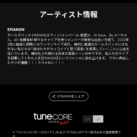
アーティスト情報
EMANON
ガールズバンド EMANON(エマノン) メンバー Vo.英里沙、Gt.Kana、Ba.ぶーちゃ
ん、sDr.佐藤有紗 様々なキャリアを持つメンバーが数奇な出会いを経て、2023年
3月に結成と同時に1stワンマンライブ決行。 絶対に普通のガールズバンドにはな
れない私たちは『自分たちがカッコイイと思う音楽』を表現していくことに心血を
注いでいます。 細分化され続ける日本の音楽シーンの中ですが、私たちのライブ
を目撃してくれた人を【EMANON】というジャンルに染め上げます。 でかい声出し
たヤツが優勝！！！うりゃおい！！！
EMANONをシェア
EN
JP
※ 「VOCALOID（ボーカロイド）」および「ボカロ」はヤマハ株式会社の登録商標で
す。