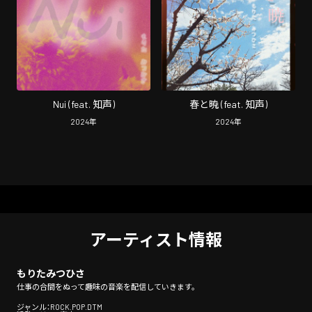
Nui (feat. 知声)
春と暁 (feat. 知声)
2024
年
2024
年
アーティスト情報
もりたみつひさ
仕事の合間をぬって趣味の音楽を配信していきます。
ジャンル：ROCK.POP.DTM