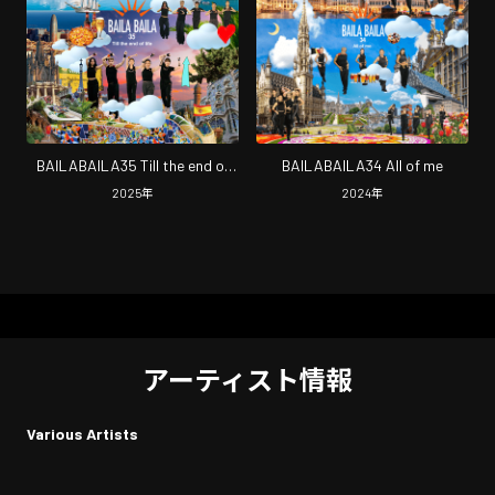
BAILABAILA35 Till the end of
BAILABAILA34 All of me
life
2025
年
2024
年
アーティスト情報
Various Artists