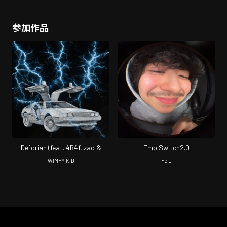
参加作品
De1orian (feat. 4B4f, zaq &
Emo Switch2.0
TraNce)
WIMPY KID
Fei_