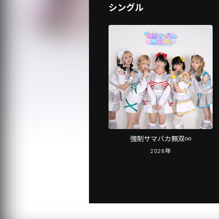
シングル
強制サマバカ無双∞
2026
年