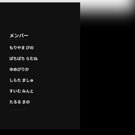
メンバー
もりやま ぴの
ぱちぱち らむね
ゆめぴりか
しらた ましゅ
すいむ みんと
たるる まの