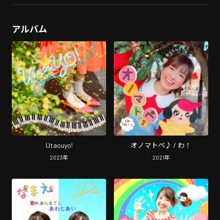
アルバム
Utaouyo!
オノマトペ♪ / わ！
2023
年
2021
年