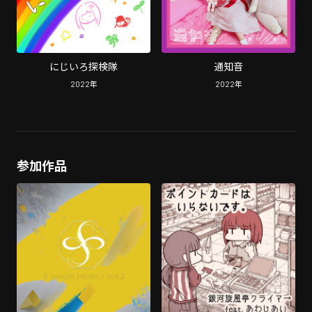
にじいろ探検隊
通知音
2022
年
2022
年
参加作品