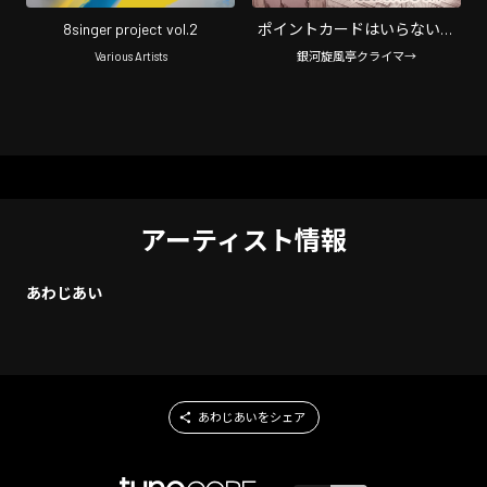
8singer project vol.2
ポイントカードはいらないで
す。 (feat. あわじあい)
Various Artists
銀河旋風亭クライマ→
アーティスト情報
あわじあい
あわじあいをシェア