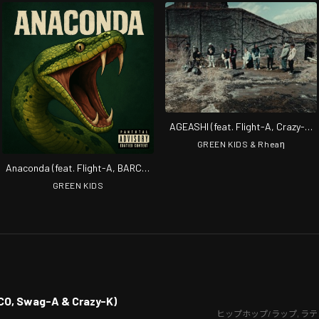
AGEASHI (feat. Flight-A, Crazy-K,
BARCO, Swag-A & ACHA)
GREEN KIDS & Rheaη
Anaconda (feat. Flight-A, BARCO,
Swag-A & Crazy-K)
GREEN KIDS
RCO, Swag-A & Crazy-K)
ヒップホップ/ラップ
,
ラテ