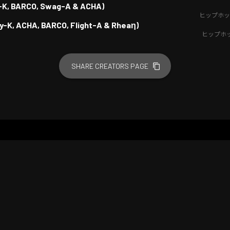
zy-K, BARCO, Swag-A & ACHA)
ヒップホッ
y-K, ACHA, BARCO, Flight-A & Rheaη)
ヒップホ
SHARE CREATORS PAGE