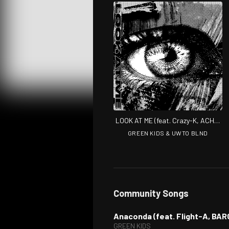
LOOK AT ME (feat. Crazy-K, ACHA,
Swag-A, Flight-A & BARCO)
GREEN KIDS & UWTO BLND
Community Songs
Anaconda (feat. Flight-A, BA
GREEN KIDS