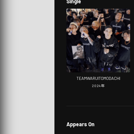
Single
TEAMWARUITOMODACHI
2024
年
Appears On