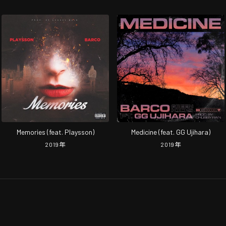
Memories (feat. Playsson)
Medicine (feat. GG Ujihara)
2019
年
2019
年