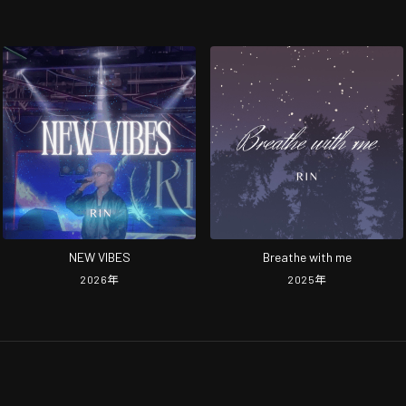
NEW VIBES
Breathe with me
2026
年
2025
年