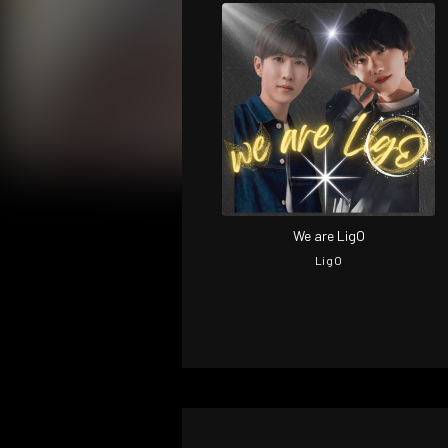
We are LigO
LigO