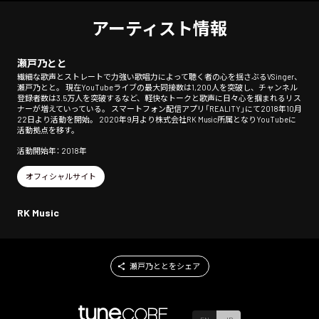
アーティスト情報
瀬戸乃とと
繊細な歌声とストレートで力強い歌唱力によって聴く者の心を揺さぶるVSinger、
瀬戸乃とと。 現在YouTubeライブの最大同接数は1,200人を突破し、チャンネル
登録者数は3.5万人を突破するなど、軽快なトークと歌声に日々心を掴まれるリス
ナーが増えていっている。 スマートフォン配信アプリ「REALITY」にて2018年10月
22日より活動を開始。 2020年9月より株式会社RK Music所属となりYouTubeに
活動拠点を移す。
活動開始年： 2018年
オフィシャルサイト
RK Music
瀬戸乃ととをシェア