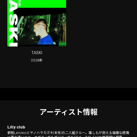
TASKI
2026
年
アーティスト情報
Lilly club
新鋭Leloleloとヤノハラカズキ(本気)の二人組クルー。誰しもが抱える複雑な感情