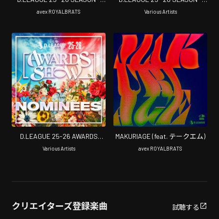
TEAM SELECTION
ROUND SELECTION - ROUND.5
avex ROYALBRATS
Various Artists
BLOCK HYPE
D.LEAGUE 25-26 AWARDS
MAKURIAGE (feat. テークエム)
SHOW NOMINEES
Various Artists
avex ROYALBRATS
クリエイターズ登録楽曲
試聴する