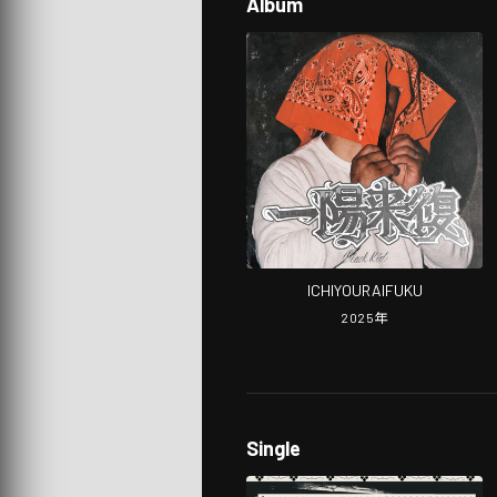
Album
ICHIYOURAIFUKU
2025
年
Single