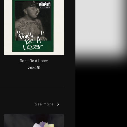
Don't Be A Loser
2020
年
See more