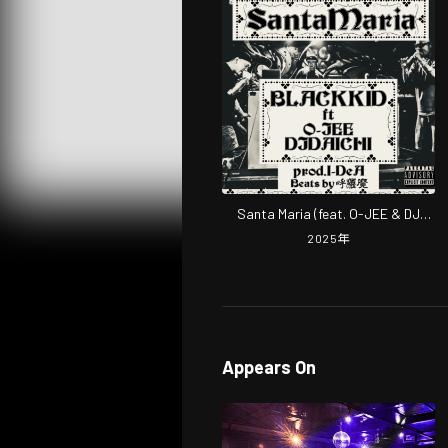
Santa Maria (feat. O-JEE & DJ
DAICHI)
2025
年
Appears On