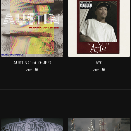
AUSTIN (feat. O-JEE)
AYO
2020
年
2020
年