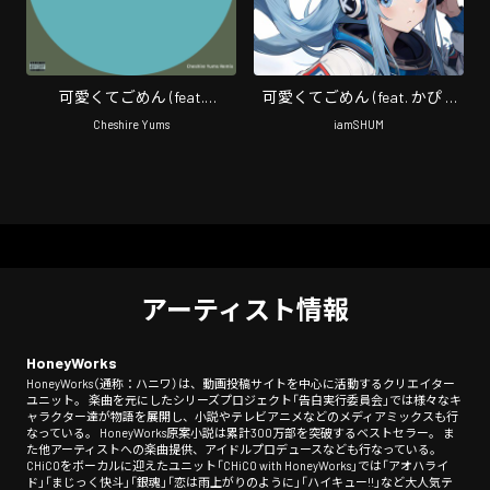
可愛くてごめん (feat.
可愛くてごめん (feat. かぴ &
HoneyWorks & かぴ) [Remix]
HoneyWorks) [iamSHUM REMIX]
Cheshire Yums
iamSHUM
アーティスト情報
HoneyWorks
HoneyWorks（通称：ハニワ）は、動画投稿サイトを中心に活動するクリエイター
ユニット。 楽曲を元にしたシリーズプロジェクト「告白実行委員会」では様々なキ
ャラクター達が物語を展開し、小説やテレビアニメなどのメディアミックスも行
なっている。 HoneyWorks原案小説は累計300万部を突破するベストセラー。 ま
た他アーティストへの楽曲提供、アイドルプロデュースなども行なっている。
CHiCOをボーカルに迎えたユニット「CHiCO with HoneyWorks」では「アオハライ
ド」「まじっく快斗」「銀魂」「恋は雨上がりのように」「ハイキュー!!」など大人気テ