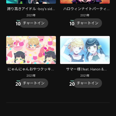
誇り高きアイドル -boy's side-
ハロウィンナイトパーティ
(feat. うらたぬき)
(feat. Hanon & Kotoha)
2021
年
2021
年
チャートイン
チャートイン
にゃんにゃんおやつクッキン
サマー様 (feat. Hanon &
グ (feat. Hanon & Kotoha)
Kotoha)
2021
年
2021
年
チャートイン
チャートイン