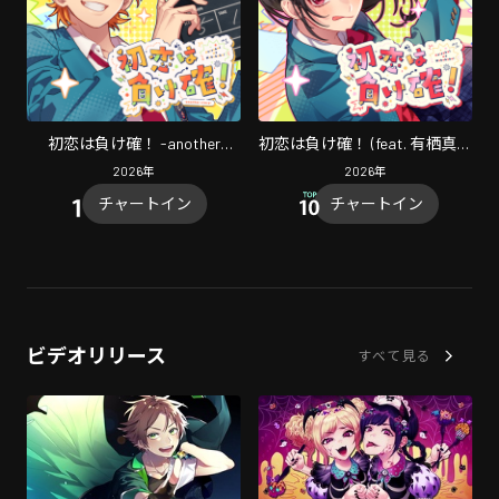
初恋は負け確！ -another
初恋は負け確！ (feat. 有栖真凛
story- (feat. 芹沢怜桜 (CV:小林
愛 (CV:上田麗奈))
2026
年
2026
年
千晃))
チャートイン
チャートイン
ビデオリリース
すべて見る