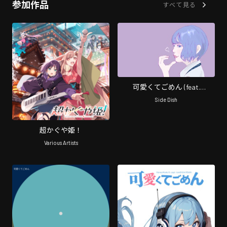
参加作品
すべて見る
可愛くてごめん (feat.
HoneyWorks & かぴ) [Cover]
Side Dish
超かぐや姫！
Various Artists