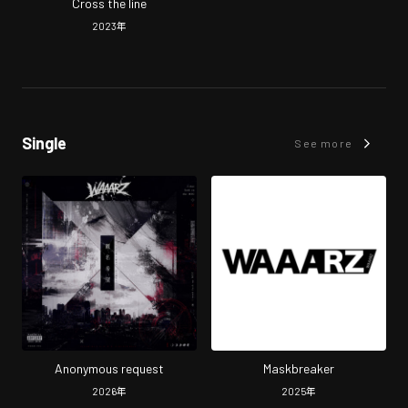
Cross the line
2023
年
Single
See more
Anonymous request
Maskbreaker
2026
年
2025
年