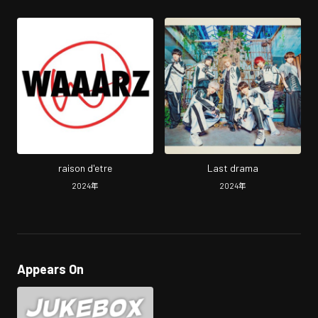
raison d'etre
Last drama
2024
年
2024
年
Appears On