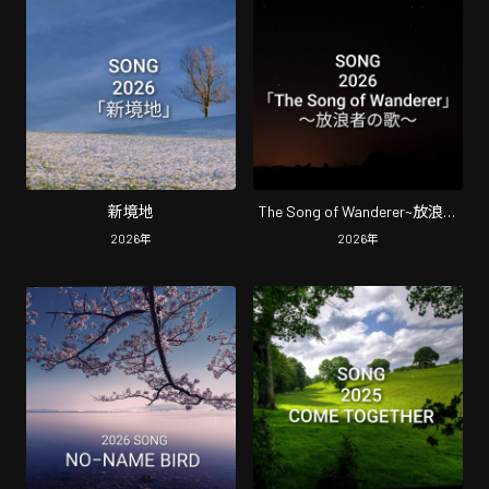
新境地
The Song of Wanderer~放浪者
の歌~
2026
年
2026
年