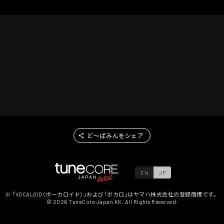
ど～ぱみんをシェア
EN
JP
※ 「VOCALOID（ボーカロイド）」および「ボカロ」はヤマハ株式会社の登録商標です。
©
2026
TuneCore Japan KK. All Rights Reserved.