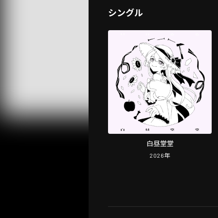
シングル
白昼堂堂
2026
年