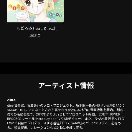
まどろみ (feat. &mkz)
2021
年
アーティスト情報
diue
diue 音楽家、佐藤あいのソロ・プロジェクト。坂本龍一氏の番組『J-WAVE RADIO
SAKAMOTO』にノミネートされた事をきっかけに本格的に音楽活動を開始。 別名
義での活動を経て、2016年よりdiueとしてソロユニット始動。 2017年 TOWER
RECORDS レーベル “Here play pop”よりCDデビュー。 また、ラジオ局 渋谷クロス
FMにて自身がプロデュースする番組『TOKYO add9』のパーソナリティーを務め
る。 楽曲提供、ナレーションなど活動は多岐に渡る。