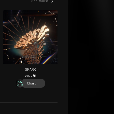
See more
SPARK
2022
年
Chart In