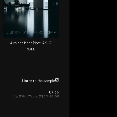
Airplane Mode (feat. AKLO)
SALU
Listen to the sample
04:35
ヒップホップ/ラップ
| BPM
95.001