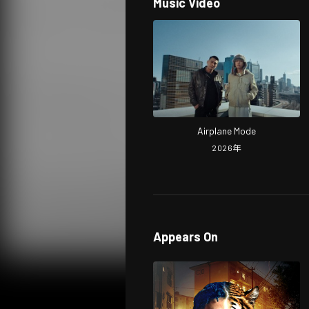
Music Video
Airplane Mode
2026
年
Appears On