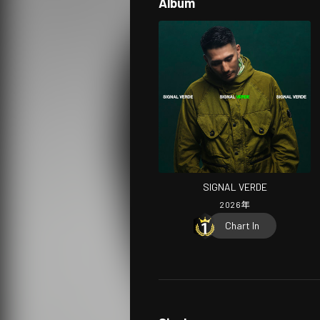
Album
SIGNAL VERDE
2026
年
Chart In