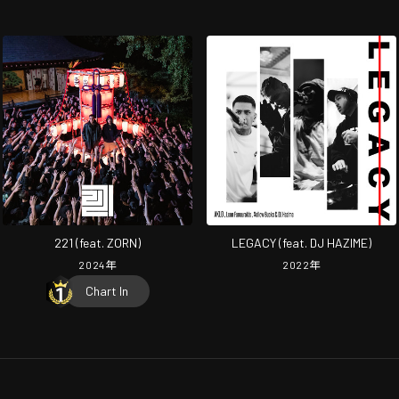
221 (feat. ZORN)
LEGACY (feat. DJ HAZIME)
2024
年
2022
年
Chart In