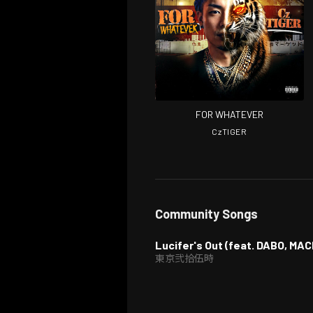
FOR WHATEVER
CzTIGER
Community Songs
Lucifer's Out (feat. DABO, M
東京弐拾伍時