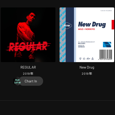
REGULAR
New Drug
2019
年
2019
年
Chart In