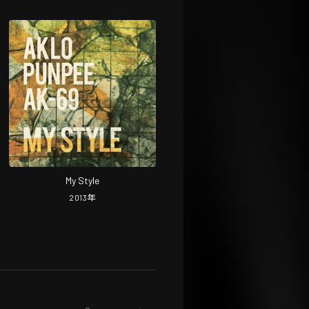
My Style
2013
年