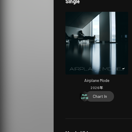
Single
Airplane Mode
2026
年
Chart In