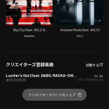
Big City (feat. AKLO &
Airplane Mode (feat. AKLO)
WILYWNKA)
Nephew
SALU
クリエイターズ登録楽曲
試聴する
Lucifer's Out (feat. DABO, MACKA-CHIN, SUIKEN, S-WORD & AKLO)
04:35
ヒップホップ/ラップ
| BPM
95.001
東京弐拾伍時
クリエイターズページをシェア