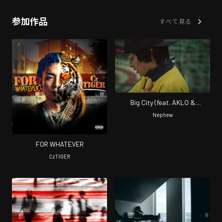
参加作品
すべて見る
Big City (feat. AKLO &
WILYWNKA)
Nephew
FOR WHATEVER
CzTIGER