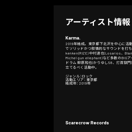
アーティスト情報
Karma.
2019年結成。東京都下北沢を中心に活
でソリッドかつ叙情的なサウンドを打ち鳴らす
kenken(RIZE) 中村達也(Losarios、
Michel gun ellephant)など
ドラム 柳原和也(かりゆし58、打首獄
立てるべく活動中。
ジャンル：ロック
活動エリア： 東京都
結成年： 2019年
Scarecrow Records