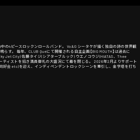
動中の4ピースロックンロールバンド。 Vo&G シータケが描く独自の詩の世界観
。 毎年、CLUB Queにて開催される自主企画【BIG MOUTH】は過去に
Blanky Jet City) 佐藤タイジ(シアターブルック) ウエノコウジ(HIATAS、Thee
多数のBIGアーティストを招き満員御礼の大盛況にて幕を閉じる。 2026年2月よりサポート
門同好会 etc)を迎え、インディペンデントロックシーンを牽引し、金字塔を打ち