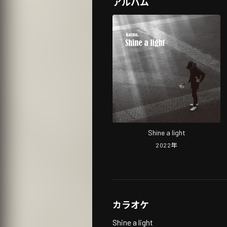
アルバム
Shine a light
2022
年
カラオケ
Shine a light