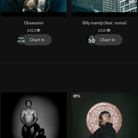
Obsession
Billy mandy (feat. noma)
2022
年
2021
年
Chart In
Chart In