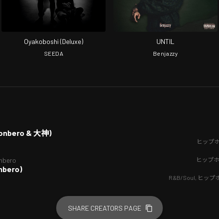
Oyakoboshi (Deluxe)
UNTIL
SEEDA
Benjazzy
 Bonbero & 大神)
ヒップホ
ヒップホ
nbero
nbero)
R&B/Soul
,
ヒップ
SHARE CREATORS PAGE