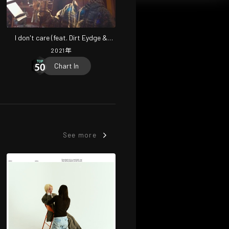
I don't care (feat. Dirt Eydge &
XakiMichele)
2021
年
Chart In
See more