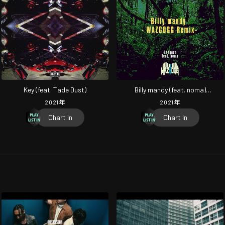
Key (feat. Tade Dust)
Billy mandy (feat. noma)
[WAZGOGG Remix]
2021
年
2021
年
Chart In
Chart In