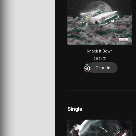
Knock It Down
2021
年
Chart In
Single