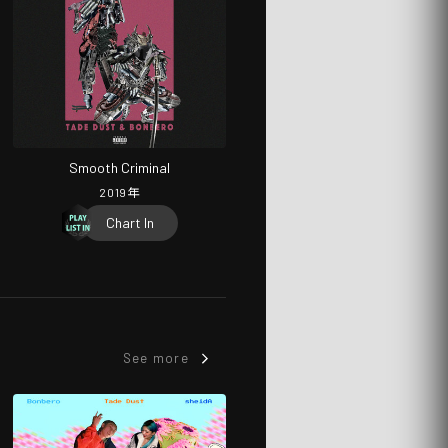
Smooth Criminal
2019
年
Chart In
See more