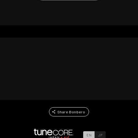
Share Bonbero
EN
JP