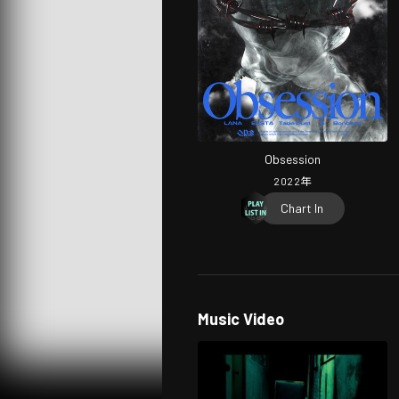
Obsession
2022
年
Chart In
Music Video