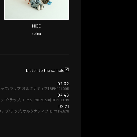
NICO
reina
Listen to the sample
02:32
ップ/ラップ
,
オルタナティブ
| BPM
101.005
04:46
ップ/ラップ
,
J-Pop
,
R&B/Soul
| BPM
119.99
02:21
ホップ/ラップ
,
オルタナティブ
| BPM
114.578