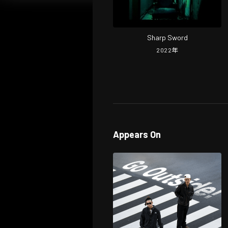
Sharp Sword
2022
年
Appears On