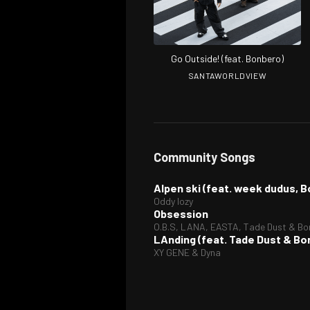
Go Outside! (feat. Bonbero)
SANTAWORLDVIEW
Community Songs
Alpen ski (feat. week dudus,
Oddy lozy
Obsession
O.B.S, LANA, EASTA, Tade Dust & Bo
LAnding (feat. Tade Dust & Bo
XY GENE & Dyna