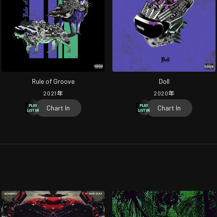
Rule of Groove
Doll
2021
年
2020
年
Chart In
Chart In