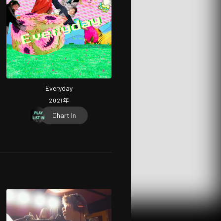
Everyday
2021
年
Chart In