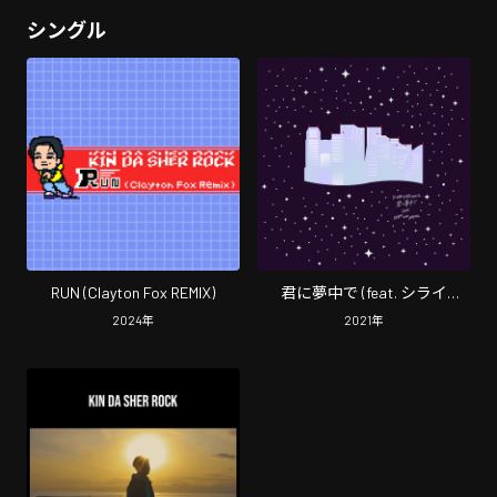
シングル
RUN (Clayton Fox REMIX)
君に夢中で (feat. シライ
theJahmal)
2024
年
2021
年