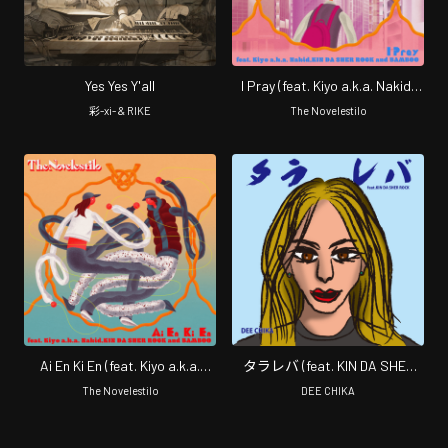
Yes Yes Y'all
I Pray (feat. Kiyo a.k.a. Nakid,
KIN DA SHER ROCK & BAMBOO)
彩-xi- & RIKE
The Novelestilo
Ai En Ki En (feat. Kiyo a.k.a.
タラレバ (feat. KIN DA SHER
Nakid, KIN DA SHER ROCK &
ROCK)
The Novelestilo
DEE CHIKA
BAMBOO)