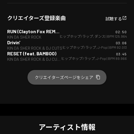
クリエイターズ登録楽曲
試聴する
RUN (Clayton Fox REMIX)
02:50
ヒップホップ/ラップ
,
ダンス
| BPM
125.964
KIN DA SHER ROCK
Drivin'
03:06
ヒップホップ/ラップ
,
J-Pop
| BPM
92.013
KIN DA SHER ROCK & DJ CUTS
RESET (feat. BAMBOO)
03:45
ヒップホップ/ラップ
,
J-Pop
| BPM
89.966
KIN DA SHER ROCK & DJ CUTS
クリエイターズページをシェア
アーティスト情報