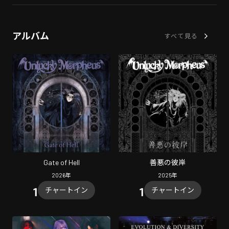
アルバム
すべて見る
Gate of Hell
善悪の彼岸
2026
年
2025
年
チャートイン
チャートイン