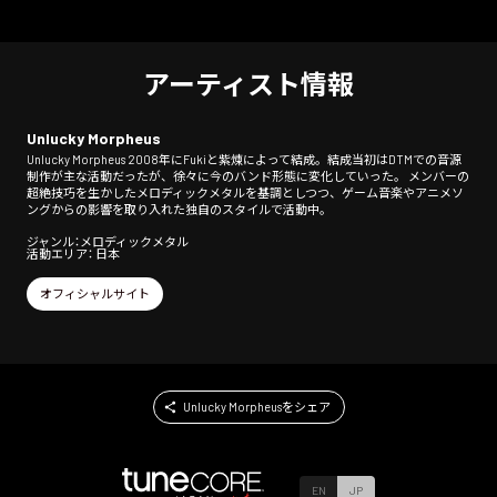
アーティスト情報
Unlucky Morpheus
Unlucky Morpheus 2008年にFukiと紫煉によって結成。結成当初はDTMでの音源
制作が主な活動だったが、徐々に今のバンド形態に変化していった。 メンバーの
超絶技巧を生かしたメロディックメタルを基調としつつ、ゲーム音楽やアニメソ
ングからの影響を取り入れた独自のスタイルで活動中。
ジャンル：メロディックメタル
活動エリア： 日本
オフィシャルサイト
Unlucky Morpheusをシェア
EN
JP