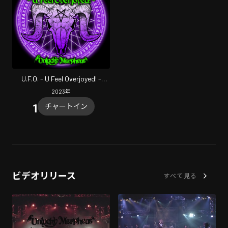
U.F.O. - U Feel Overjoyed! -
(Cover) [Unlucky Morpheus Ver.]
2023
年
チャートイン
ビデオリリース
すべて見る