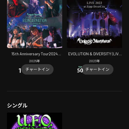
15th Anniversary Tour2024
EVOLUTION & DIVERSITY (LIVE
REINCARNATION (Live at
2022 at Zepp DiverCity)
2025
年
2023
年
TOYOSU PIT, Tokyo, 2024)
チャートイン
チャートイン
シングル