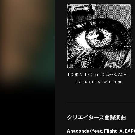
LOOK AT ME (feat. Crazy-K, ACHA,
Swag-A, Flight-A & BARCO)
GREEN KIDS & UWTO BLND
クリエイターズ登録楽曲
Anaconda (feat. Flight-A, BA