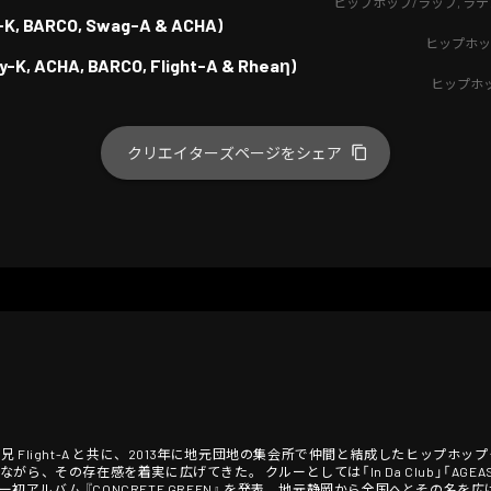
ヒップホップ/ラップ
,
ラテ
zy-K, BARCO, Swag-A & ACHA)
ヒップホッ
y-K, ACHA, BARCO, Flight-A & Rheaη)
ヒップホ
クリエイターズページをシェア
light-A と共に、2013年に地元団地の集会所で仲間と結成したヒップホップクル
、その存在感を着実に広げてきた。 クルーとしては「In Da Club」「AGEASH
ルー初アルバム 『CONCRETE GREEN』 を発表。地元静岡から全国へとその