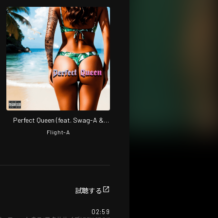
Perfect Queen (feat. Swag-A &
Crazy-K)
Flight-A
試聴する
02:59