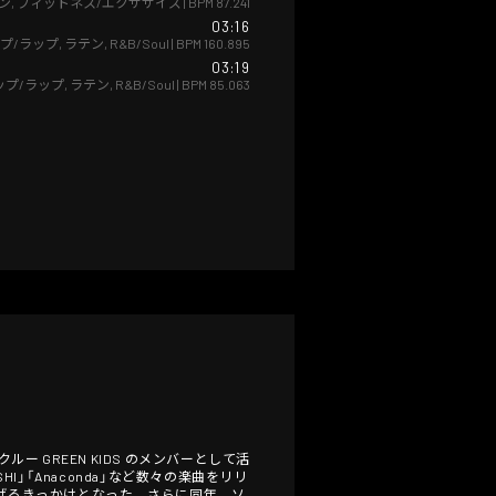
ン
,
フィットネス/エクササイズ
| BPM
87.241
03:16
プ/ラップ
,
ラテン
,
R&B/Soul
| BPM
160.895
03:19
ップ/ラップ
,
ラテン
,
R&B/Soul
| BPM
85.063
ー GREEN KIDS のメンバーとして活
I」「Anaconda」など数々の楽曲をリリ
名を広げるきっかけとなった。さらに同年、ソ