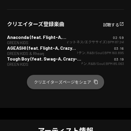
クリエイターズ登録楽曲
試聴する
Anaconda (feat. Flight-A, BARCO, Swag-A & Crazy-K)
02:59
ヒップホップ/ラップ
,
ラテン
,
フィットネス/エクササイズ
| BPM
87.241
GREEN KIDS
AGEASHI (feat. Flight-A, Crazy-K, BARCO, Swag-A & ACHA)
03:16
ヒップホップ/ラップ
,
ラテン
,
R&B/Soul
| BPM
160.895
GREEN KIDS & Rheaη
Tough Boy (feat. Swag-A, Crazy-K, ACHA, BARCO, Flight-A & Rheaη)
03:19
ヒップホップ/ラップ
,
ラテン
,
R&B/Soul
| BPM
85.063
GREEN KIDS
クリエイターズページをシェア
アーティスト情報