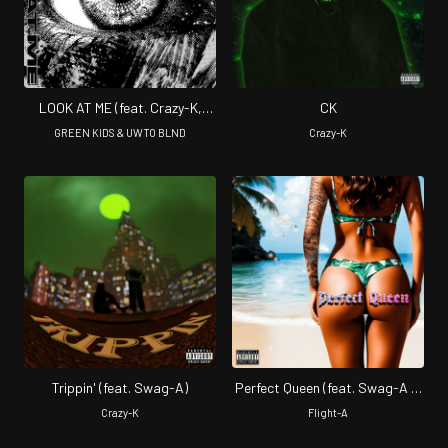
LOOK AT ME (feat. Crazy-K,
CK
ACHA, Swag-A, Flight-A &
GREEN KIDS & UWTO BLND
Crazy-K
BARCO)
Trippin' (feat. Swag-A)
Perfect Queen (feat. Swag-A &
Crazy-K)
Crazy-K
Flight-A