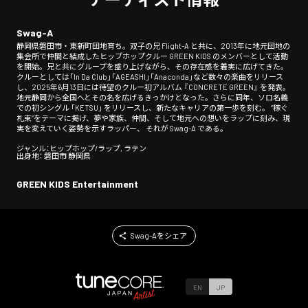
Swag-A
静岡県磐田市・東新町団地育ち。双子の兄 Flight-A と共に、2013年に地元団地の
集会所で仲間と結成したヒップホップクルー GREEN KIDS のメンバーとして活動
を開始。兄と共にグループを盛り上げながら、その存在感を着実に広げてきた。
クルーとしては「In Da Club」「AGEASHI」「Anaconda」など数々の楽曲をリリース
し、2025年6月13日には待望のクルー初アルバム 『CONCRETE GREEN』 を発表。
地元静岡から全国へとその名を広げるきっかけとなった。さらに同年、ソロ名義
での初シングル 「KETSU」 をリリースし、新たなキャリアの第一歩を刻む。 “稼ぐ
札束”をテーマに掲げ、夢や家族、仲間、そして地元への想いをラップに刻み、現
実を変えていく姿勢を示すラッパー、 それが Swag-A である。
ジャンル：ヒップホップ/ラップ, ラテン
出身地： 磐田市 静岡県
GREEN KIDS Entertainment
Swag-Aをシェア
EN
JP