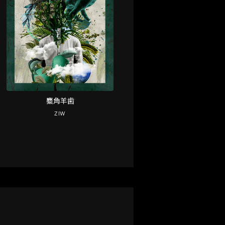
麋角羊歯
ZIW