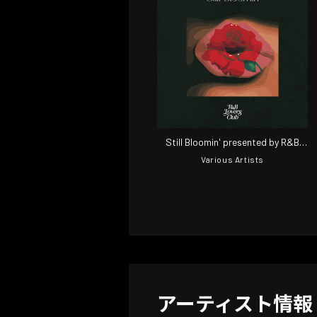
Still Bloomin' presented by R&B
Lovers Club (DJ Mix)
Various Artists
アーティスト情報