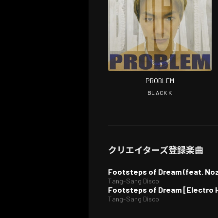
PROBLEM
BLACK K
クリエイターズ登録楽曲
Footsteps of Dream (feat. No
Tang-Sang Disco
Footsteps of Dream [Electro H
Tang-Sang Disco