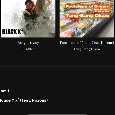
Are you ready
Footsteps of Dream (feat. Nozomi)
BLACK K
Tang-Sang Disco
zomi)
ouse Mix] (feat. Nozomi)