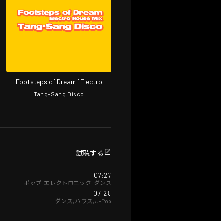
Footsteps of Dream [Electro
House Mix] (feat. Nozomi)
Tang-Sang Disco
試聴する
07:27
ポップ
,
エレクトロニック
,
ダンス
07:28
ダンス
,
ハウス
,
J-Pop