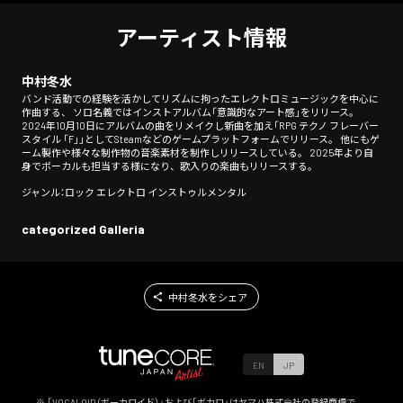
アーティスト情報
中村冬水
バンド活動での経験を活かしてリズムに拘ったエレクトロミュージックを中心に
作曲する、 ソロ名義ではインストアルバム「意識的なアート感」をリリース。
2024年10月10日にアルバムの曲をリメイクし新曲を加え「RPG テクノ フレーバー
スタイル 「F」」としてSteamなどのゲームプラットフォームでリリース。 他にもゲ
ーム製作や様々な制作物の音楽素材を制作しリリースしている。 2025年より自
身でボーカルも担当する様になり、歌入りの楽曲もリリースする。
ジャンル：ロック エレクトロ インストゥルメンタル
categorized Galleria
中村冬水をシェア
EN
JP
※ 「VOCALOID（ボーカロイド）」および「ボカロ」はヤマハ株式会社の登録商標で