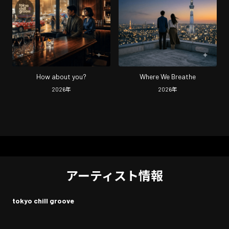
How about you?
Where We Breathe
2026
年
2026
年
アーティスト情報
tokyo chill groove