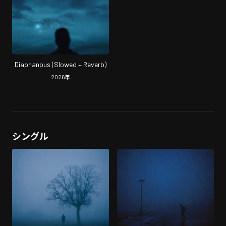
Diaphanous (Slowed + Reverb)
2026
年
シングル