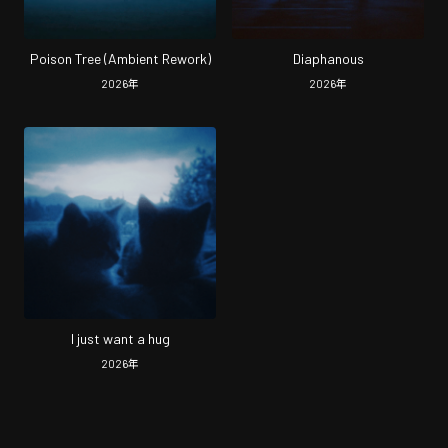
Poison Tree (Ambient Rework)
Diaphanous
2026
年
2026
年
I just want a hug
2026
年