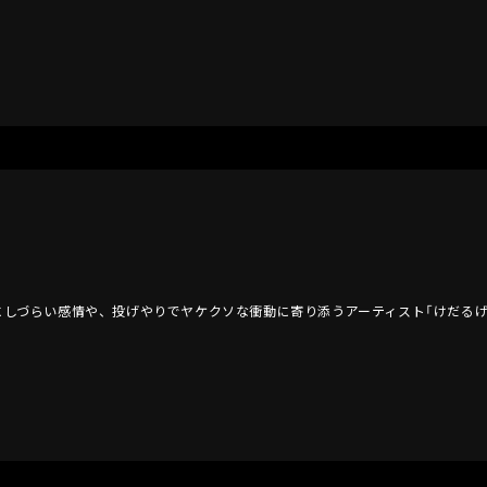
葉にしづらい感情や、投げやりでヤケクソな衝動に寄り添うアーティスト「けだるげ