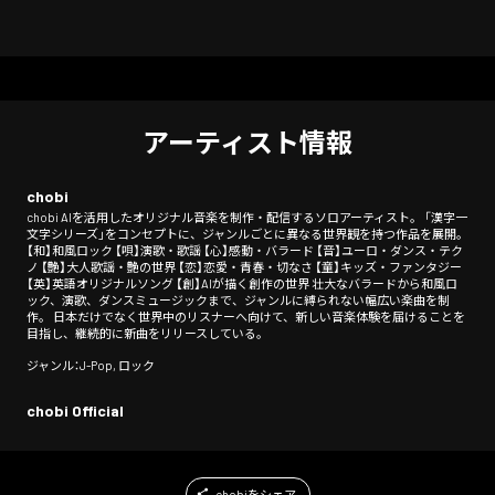
アーティスト情報
chobi
chobi AIを活用したオリジナル音楽を制作・配信するソロアーティスト。 「漢字一
文字シリーズ」をコンセプトに、ジャンルごとに異なる世界観を持つ作品を展開。
【和】和風ロック 【唄】演歌・歌謡 【心】感動・バラード 【音】ユーロ・ダンス・テク
ノ 【艶】大人歌謡・艶の世界 【恋】恋愛・青春・切なさ 【童】キッズ・ファンタジー
【英】英語オリジナルソング 【創】AIが描く創作の世界 壮大なバラードから和風ロ
ック、演歌、ダンスミュージックまで、ジャンルに縛られない幅広い楽曲を制
作。 日本だけでなく世界中のリスナーへ向けて、新しい音楽体験を届けることを
目指し、継続的に新曲をリリースしている。
ジャンル：J-Pop, ロック
chobi Official
chobiをシェア