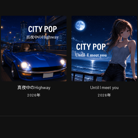
真夜中のHighway
Until I meet you
2026
年
2026
年