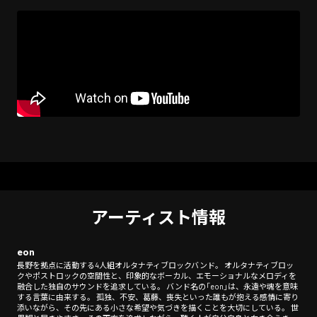
アーティスト情報
eon
長野を拠点に活動する4人組オルタナティブロックバンド。 オルタナティブロッ
クやポストロックの空間性と、印象的なボーカル、エモーショナルなメロディを
融合した独自のサウンドを追求している。 バンド名の「eon」は、永遠や魂を意味
する言葉に由来する。 孤独、不安、葛藤、喪失といった誰もが抱える感情に寄り
添いながら、その先にある小さな希望や気づきを描くことを大切にしている。 世