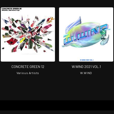
CONCRETE GREEN 12
W.WIND 2021 VOL.1
Various Artists
W.WIND