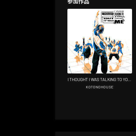
参加作品
I THOUGHT I WAS TALKING TO YOU,
BUT IT WAS ME
KOTONOHOUSE