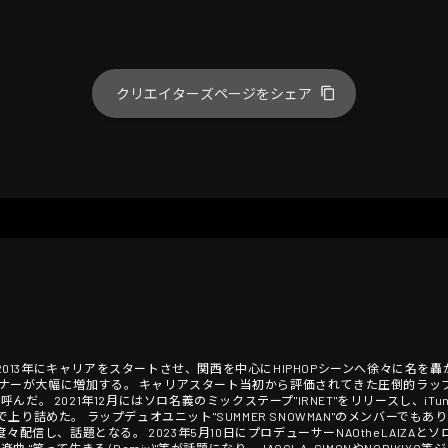
クリエイターズページをシェア
 2013年にキャリアをスタートさせ、関西を中心にHIPHOPシーンへ徐々に名を轟か
にリスナーが大幅に増加する。 キャリアスタート当初から評価されてきた圧倒的ラ
2021年12月にはソロ名義のミックステープ"IRNET"をリリースし、iTunes St
り詰めた。 ラップデュオユニット"SUMMER SNOWMAN"のメンバーでもあり
信し、話題となる。 2023年5月10日にプロデューサーNAOtheLAIZAとソロア
"笑って生きる (Remix)"等が話題になり、JAGGLA, SIMONやNORIKI