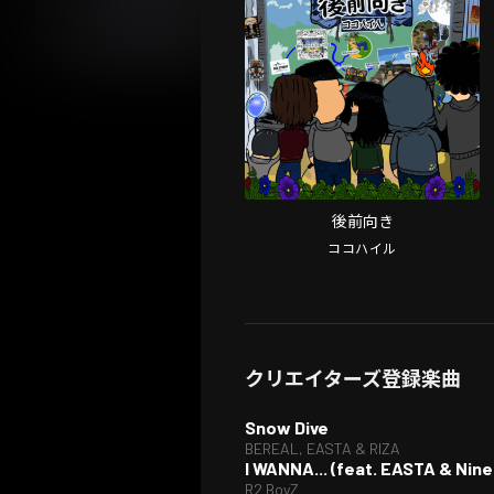
後前向き
ココハイル
クリエイターズ登録楽曲
Snow Dive
BEREAL, EASTA & RIZA
I WANNA... (feat. EASTA & Nin
R2 BoyZ