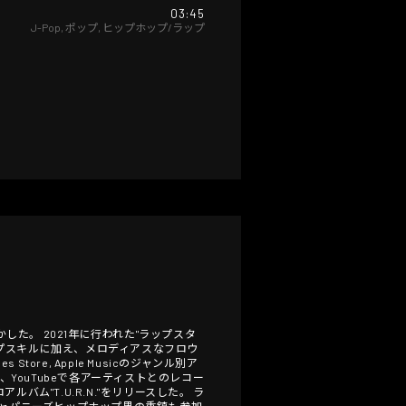
03:45
J-Pop
,
ポップ
,
ヒップホップ/ラップ
した。 2021年に行われた"ラップスタ
ップスキルに加え、メロディアスなフロウ
ore, Apple Musicのジャンル別ア
、YouTubeで各アーティストとのレコー
ルバム"T.U.R.N."をリリースした。 ラ
YO等ジャパニーズヒップホップ界の重鎮も参加