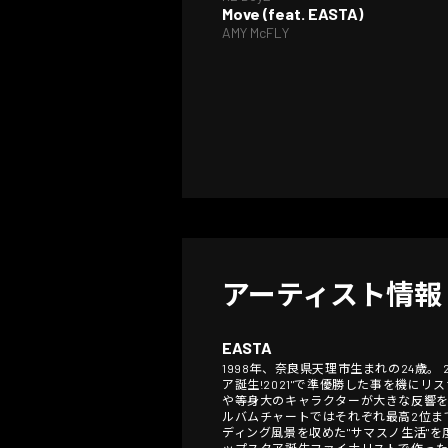
Move (feat. EASTA)
AMY McFLY
アーティスト情報
EASTA
1998年、奈良県天理市生まれの24歳。
ア誕生!2021"で準優勝した事を機
や等身大のキャラクターが大きな反響を呼んだ。 
ルバムチャートではそれぞれ最高2位まで上
ディング風景を収めた"サマスノ生活"を度々配
ップスタア誕生ファイナリストで作った楽曲 