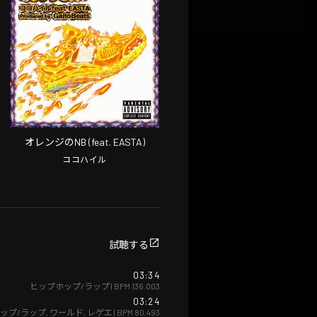
オレンジのNB (feat. EASTA)
ココハイル
試聴する
03:34
ヒップホップ/ラップ
| BPM
136.003
03:24
ップ/ラップ
,
ワールド
,
レゲエ
| BPM
80.493