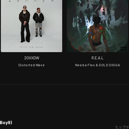
20XXDW
R.E.A.L
Distorted Wave
Need a Flex & GOLD DIGGA
eBoy9)
ヒップホ