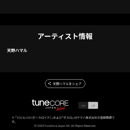
アーティスト情報
天野ハマル
天野ハマルをシェア
EN
JP
※ 「VOCALOID（ボーカロイド）」および「ボカロ」はヤマハ株式会社の登録商標で
す。
©
2026
TuneCore Japan KK. All Rights Reserved.