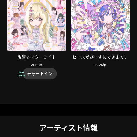
復讐☆スターライト
ピースがぴーすにできまてん
(スマホスタンド ライトつけ
2026
年
2026
年
て)
チャートイン
アーティスト情報