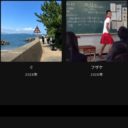
ぐ
フザケ
2026
年
2026
年