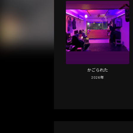
かごられた
2026
年