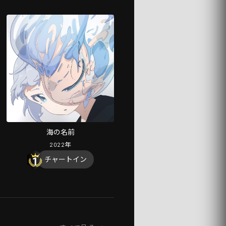
海の名前
2022
年
チャートイン