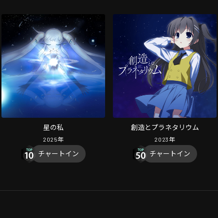
星の私
創造とプラネタリウム
2025
年
2023
年
チャートイン
チャートイン