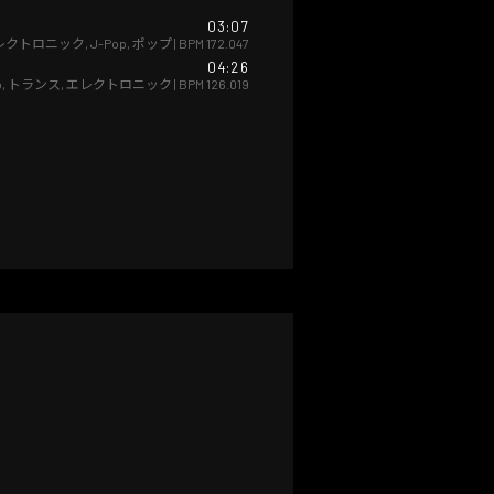
03:07
レクトロニック
,
J-Pop
,
ポップ
| BPM
172.047
04:26
p
,
トランス
,
エレクトロニック
| BPM
126.019