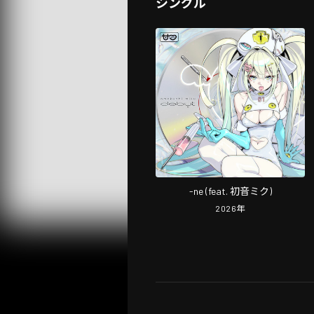
シングル
-ne (feat. 初音ミク)
2026
年