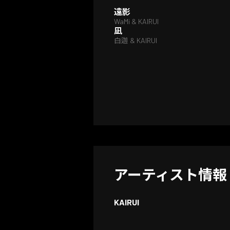
遠影
WaMi & KAIRUI
凪
白迦 & KAIRUI
アーティスト情報
KAIRUI