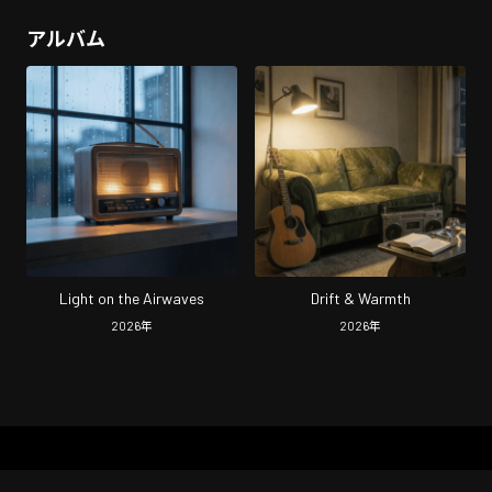
アルバム
Light on the Airwaves
Drift & Warmth
2026
年
2026
年