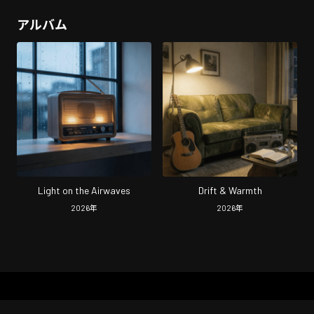
アルバム
Light on the Airwaves
Drift & Warmth
2026
年
2026
年